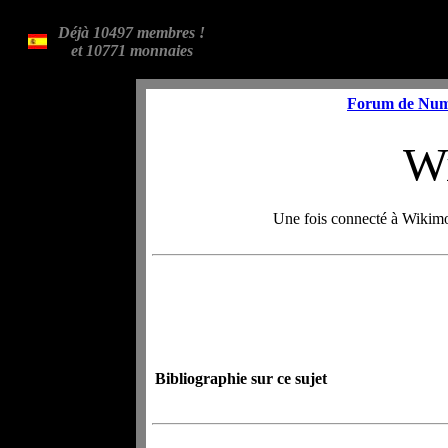
Déjà 10497 membres !
et 10771 monnaies
Forum de Num
W
Une fois connecté à Wikimo
Bibliographie sur ce sujet