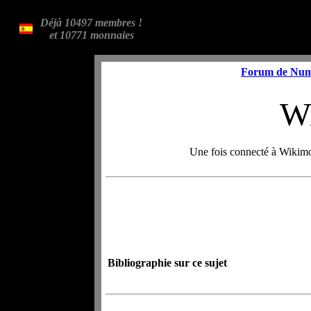
Déjà 10497 membres !
et 10771 monnaies
Forum de Num
W
Une fois connecté à Wikimo
Bibliographie sur ce sujet