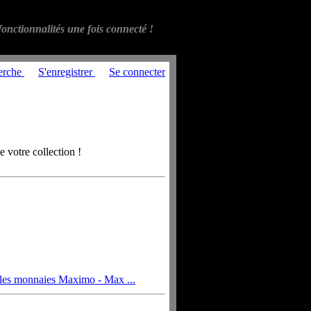
onctionnalités une fois connecté !
erche
S'enregistrer
Se connecter
 votre collection !
 les monnaies Maximo - Max ...