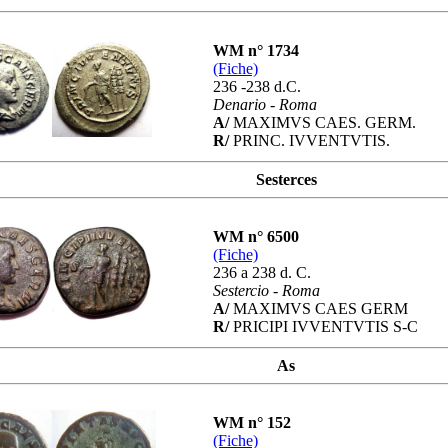
WM n° 1734
(Fiche)
236 -238 d.C.
Denario
-
Roma
A/
MAXIMVS CAES. GERM.
R/
PRINC. IVVENTVTIS.
Sesterces
WM n° 6500
(Fiche)
236 a 238 d. C.
Sestercio
-
Roma
A/
MAXIMVS CAES GERM
R/
PRICIPI IVVENTVTIS S-C
As
WM n° 152
(Fiche)