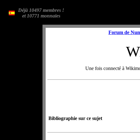
Déjà 10497 membres !
et 10771 monnaies
Forum de Num
W
Une fois connecté à Wikimo
Bibliographie sur ce sujet