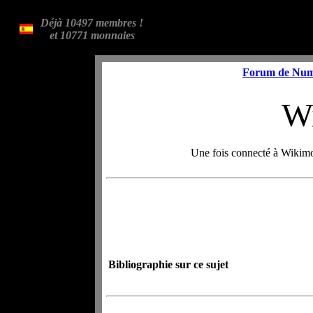
Déjà 10497 membres !
et 10771 monnaies
Forum de Num
W
Une fois connecté à Wikimo
Bibliographie sur ce sujet