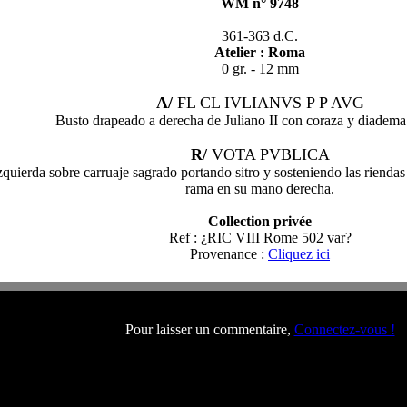
WM n° 9748
361-363 d.C.
Atelier : Roma
0 gr. - 12 mm
A/
FL CL IVLIANVS P P AVG
Busto drapeado a derecha de Juliano II con coraza y diadema 
R/
VOTA PVBLICA
 izquierda sobre carruaje sagrado portando sitro y sosteniendo las rien
rama en su mano derecha.
Collection privée
Ref : ¿RIC VIII Rome 502 var?
Provenance :
Cliquez ici
Pour laisser un commentaire,
Connectez-vous !